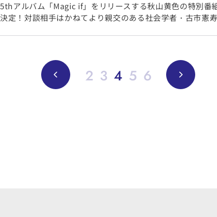
5thアルバム「Magic if」をリリースする秋山黄色の特別
決定！対談相手はかねてより親交のある社会学者・古市憲
2
3
4
5
6