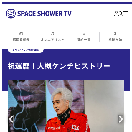
週間番組表
オンエアリスト
番組一覧
視聴方法
オリジナル特集番組
祝還暦！大槻ケンヂヒストリー