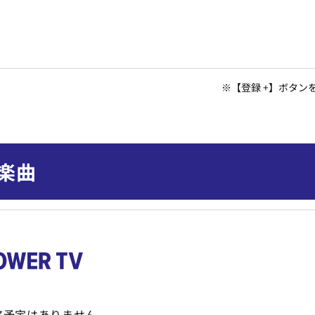
※
【登録 +】ボタ
楽曲
ア予定はありません