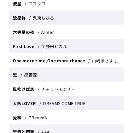
流星
コブクロ
流星群
鬼束ちひろ
六等星の夜
Aimer
First Love
宇多田ヒカル
One more time,One more chance
山崎まさよし
恋
星野源
風吹けば恋
チャットモンチー
大阪LOVER
DREAMS COME TRUE
愛唄
GReeeeN
恋音と雨空
AAA