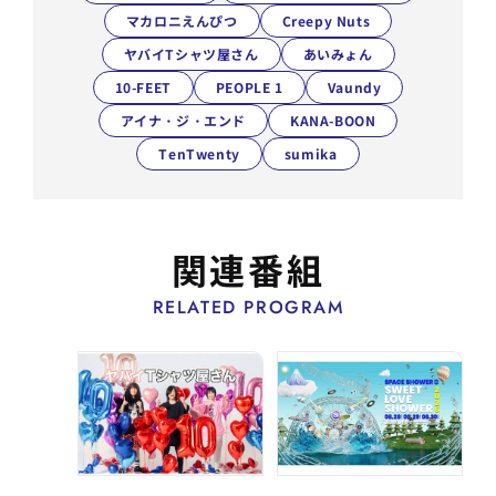
マカロニえんぴつ
Creepy Nuts
ヤバイTシャツ屋さん
あいみょん
10-FEET
PEOPLE 1
Vaundy
アイナ・ジ・エンド
KANA-BOON
TenTwenty
sumika
関連番組
RELATED PROGRAM