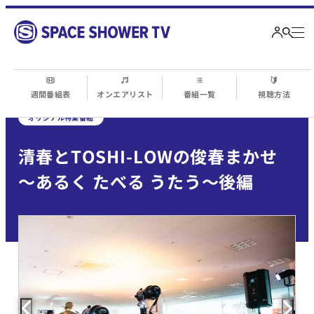
週間番組表
オンエアリスト
番組一覧
視聴方法
オリジナル特集番組
清春とTOSHI-LOWの俊春まかせ
～あるく たべる うたう～後編