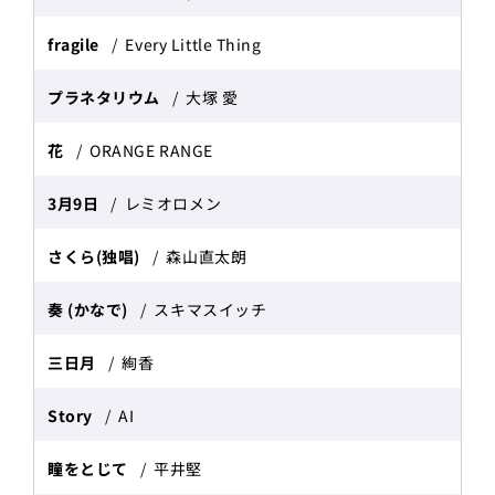
fragile
Every Little Thing
プラネタリウム
大塚 愛
花
ORANGE RANGE
3月9日
レミオロメン
さくら(独唱)
森山直太朗
奏 (かなで)
スキマスイッチ
三日月
絢香
Story
AI
瞳をとじて
平井堅