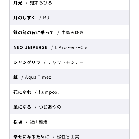
月光
鬼束ちひろ
月のしずく
RUI
銀の龍の背に乗って
中島みゆき
NEO UNIVERSE
L'Arc〜en〜Ciel
シャングリラ
チャットモンチー
虹
Aqua Timez
花になれ
flumpool
風になる
つじあやの
桜坂
福山雅治
幸せになるために
松任谷由実