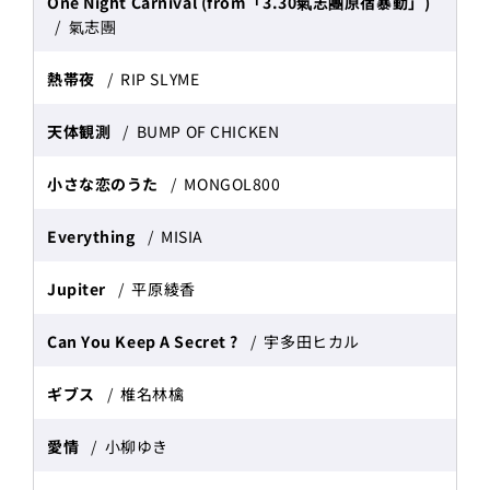
One Night Carnival (from「3.30氣志團原宿暴動」)
氣志團
熱帯夜
RIP SLYME
天体観測
BUMP OF CHICKEN
小さな恋のうた
MONGOL800
Everything
MISIA
Jupiter
平原綾香
Can You Keep A Secret ?
宇多田ヒカル
ギブス
椎名林檎
愛情
小柳ゆき