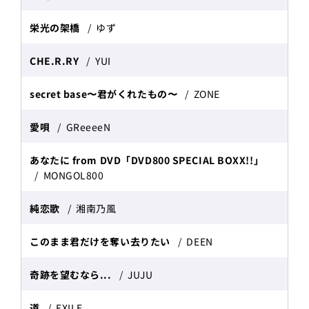
栄光の架橋
ゆず
CHE.R.RY
YUI
secret base〜君がくれたもの〜
ZONE
愛唄
GReeeeN
あなたに from DVD「DVD800 SPECIAL BOXX!!」
MONGOL800
純恋歌
湘南乃風
このまま君だけを奪い去りたい
DEEN
奇跡を望むなら...
JUJU
道
EXILE