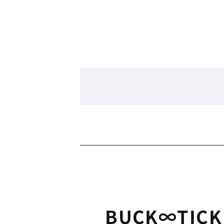
BUCK∞TICK