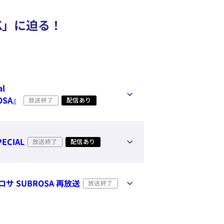
K」に迫る！
al
OSA』
放送終了
配信あり
PECIAL
放送終了
配信あり
ロサ SUBROSA 再放送
放送終了