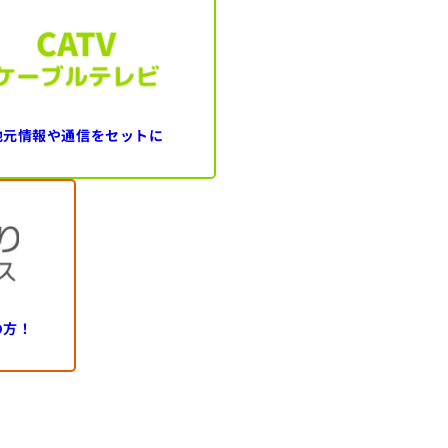
地元情報や通信を
セットに
の方！