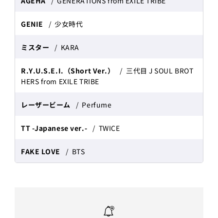
AGEHA
GENERATIONS from EXILE TRIBE
GENIE
少女時代
ミスター
KARA
R.Y.U.S.E.I.（Short Ver.）
三代目 J SOUL BROT
HERS from EXILE TRIBE
レーザービーム
Perfume
TT -Japanese ver.-
TWICE
FAKE LOVE
BTS